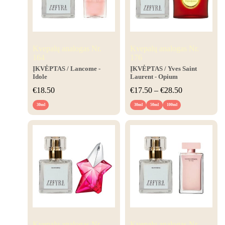
Kvepalų analogas Nr.
Kvepalų analogas Nr.
164
176
ĮKVĖPTAS
/ Lancome -
ĮKVĖPTAS
/ Yves Saint
Idole
Laurent - Opium
€
18.50
€
17.50
–
€
28.50
30ml
30ml
50ml
100ml
Kvepalų analogas Nr.
Kvepalų analogas Nr.