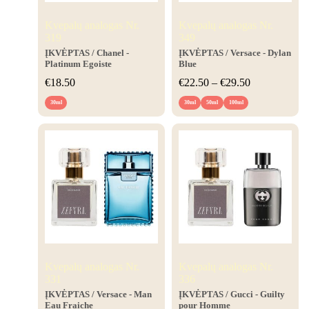
Kvepalų analogas Nr.
Kvepalų analogas Nr.
319
349
ĮKVĖPTAS
/ Chanel -
ĮKVĖPTAS
/ Versace - Dylan
Platinum Egoiste
Blue
€
18.50
€
22.50
–
€
29.50
30ml
30ml
50ml
100ml
Kvepalų analogas Nr.
Kvepalų analogas Nr.
331
336
ĮKVĖPTAS
/ Versace - Man
ĮKVĖPTAS
/ Gucci - Guilty
Eau Fraiche
pour Homme