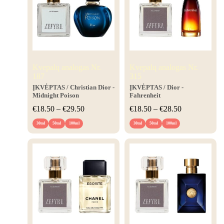
Kvepalų analogas Nr.
Kvepalų analogas Nr.
187
315
ĮKVĖPTAS
/ Christian Dior -
ĮKVĖPTAS
/ Dior -
Midnight Poison
Fahrenheit
€
18.50
–
€
29.50
€
18.50
–
€
28.50
30ml
50ml
100ml
30ml
50ml
100ml