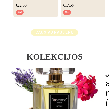
€
22.50
€
17.50
50ml
30ml
DAUGIAU NAUJIENŲ
KOLEKCIJOS
i