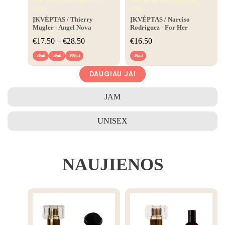
190
194
ĮKVĖPTAS
/ Thierry
ĮKVĖPTAS
/ Narciso
Mugler - Angel Nova
Rodriguez - For Her
€
17.50
–
€
28.50
€
16.50
30ml
50ml
100ml
30ml
DAUGIAU JAI
JAM
UNISEX
NAUJIENOS