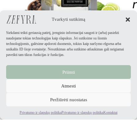
r
Tvarkyti sutikimą
Siekdami teikti geriausią patirtį, įrenginio informacijai saugoti ir (arba) pasiekti
i
JAM
naudojame tokias technologijas kaip slapukus. Jei sutiksime su šiomis
technologijomis, galėsime apdoroti duomenis, tokius kaip naršymo elgsena arba
A
unikalūs ID šioje svetainėje. Nesutikimas arba sutikimo atšaukimas gali neigiamai
t
paveikti tam tikras funkcijas ir funkcijas.
r
a
Priimti
s
k
i
Atmesti
t
e
Peržiūrėti nuostatas
Z
e
Privatumo ir slapukų politika
Privatumo ir slapukų politika
Kontaktai
f
y
r
o