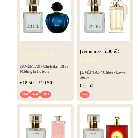
Įvertinimas:
5.00
iš 5
Kvepalų analogas Nr.
187
Kvepalų analogas Nr.
170
ĮKVĖPTAS
/ Christian Dior -
Midnight Poison
ĮKVĖPTAS
/ Chloe - Love
Story
€
18.50
–
€
29.50
€
21.50
30ml
50ml
100ml
50ml