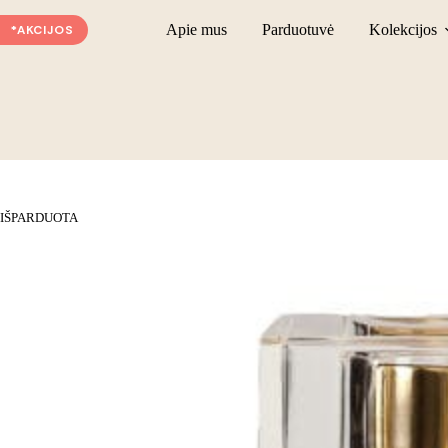
Skip
to
Apie mus
Parduotuvė
Kolekcijos
*AKCIJOS
content
IŠPARDUOTA