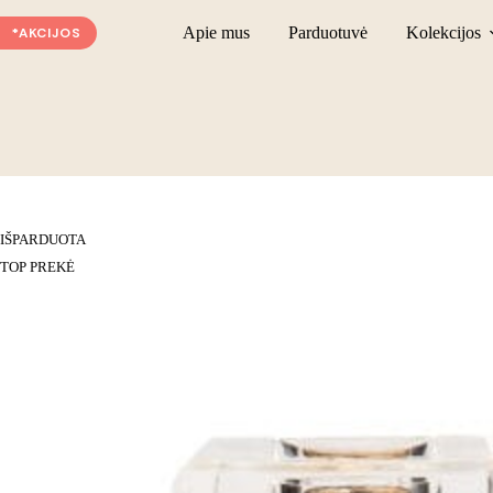
Skip
to
Apie mus
Parduotuvė
Kolekcijos
*AKCIJOS
content
IŠPARDUOTA
TOP PREKĖ